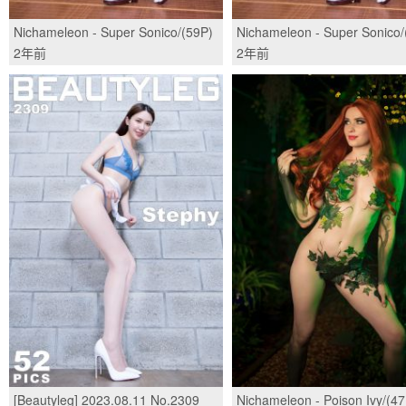
Nichameleon - Super Sonico/(59P)
Nichameleon - Super Sonico/
2年前
2年前
[Beautyleg] 2023.08.11 No.2309
Nichameleon - Poison Ivy/(47