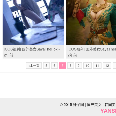
[COS福利] 国外美女SayaTheFox -
[COS福利] 国外美女SayaTheF
精灵/(23P)
Triss Merigold/(24P)
2年前
2年前
«上一页
5
6
7
8
9
10
11
12
© 2015
妹子图
|
国产美女
|
韩国美