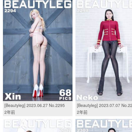
[Beautyleg] 2023.06.27 No.2295
[Beautyleg] 2023.07.07 No.2
Xin/(69P)
Neko/(69P)
2年前
2年前