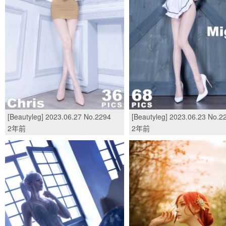
[Beautyleg] 2023.06.27 No.2294
[Beautyleg] 2023.06.23 No.2
Chris/(37P)
Mig/(69P)
2年前
2年前