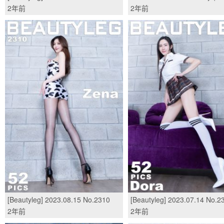
Stephy/(51P)
2年前
2年前
[Beautyleg] 2023.08.15 No.2310
[Beautyleg] 2023.07.14 No.2
Zena/(51P)
Dora/(53P)
2年前
2年前