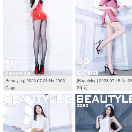
[Beautyleg] 2023.07.28 No.2305
[Beautyleg] 2023.07.18 No.2
Vanessa/(57P)
Celia/(61P)
2年前
2年前