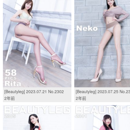
[Beautyleg] 2023.07.21 No.2302
[Beautyleg] 2023.07.25 No.2
Rita/(59P)
Neko/(41P)
2年前
2年前