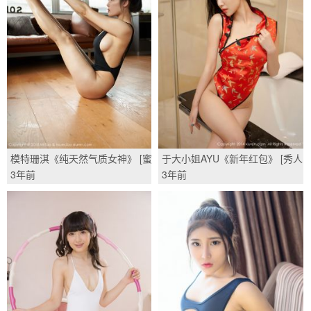
模特珊淇《纯天然气质女神》 [蜜
于大小姐AYU《新年红包》 [秀人
桃社MiiTao] VOL.103/(65P)
网XiuRen] No.092/(68P)
3年前
3年前