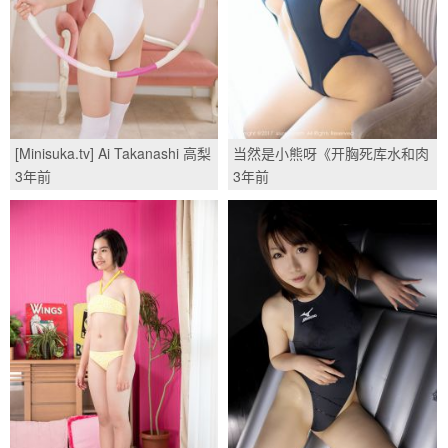
[Minisuka.tv] Ai Takanashi 高梨
当然是小熊呀《开胸死库水和肉
あい - Limited Gallery 2.4/(85P)
色连体塑身衣》 [秀人XIUREN]
3年前
3年前
NO.832/(45P)