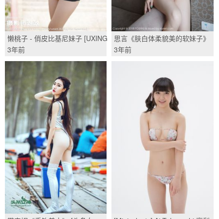
懒桃子 - 俏皮比基尼妹子 [UXING
思言《肤白体柔貌美的软妹子》
优星馆] Vol.026/(50P)
[尤物馆YOUWU] VOL.080/(44P)
3年前
3年前