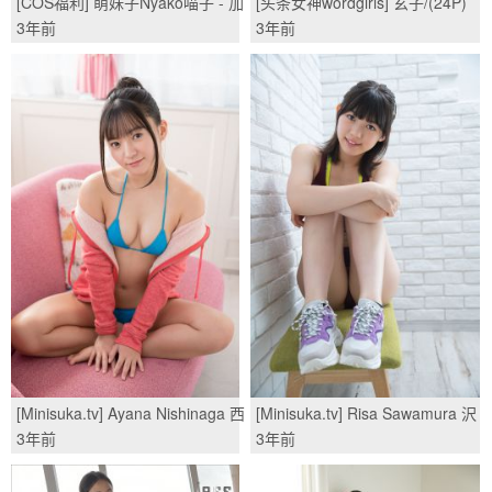
[COS福利] 萌妹子Nyako喵子 - 加
[头条女神wordgirls] 玄子/(24P)
藤惠泳装/(11P)
3年前
3年前
[Minisuka.tv] Ayana Nishinaga 西
[Minisuka.tv] Risa Sawamura 沢
永彩奈 - Limited Gallery
村りさ - Secret Gallery
3年前
3年前
01/(50P)
(STAGE1) 4.3/(43P)