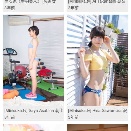
樊安妮《垂钓美人》 [头条女
[Minisuka.tv] Ai Takanashi 高梨
神]/(44P)
あい - Regular Gallery
3年前
3年前
13.4/(40P)
[Minisuka.tv] Saya Asahina 朝比
[Minisuka.tv] Risa Sawamura 沢
奈さや - Secret Gallery
村りさ - Secret Gallery
3年前
3年前
(STAGE2) 2.1/(50P)
(STAGE1) 4.1/(55P)