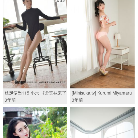
丝足便当115 小六 《舍宾袜来了
[Minisuka.tv] Kurumi Miyamaru
（1）》[IESS异思趣向]/(99P)
宮丸くるみ - Secret Gallery
3年前
3年前
(STAGE2) 7.1/(50P)