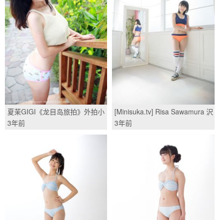
夏茉GIGI《龙目岛旅拍》外拍小
[Minisuka.tv] Risa Sawamura 沢
清新系列 [秀人网XiuRen]
村りさ - Limited Gallery
3年前
3年前
No.483/(53P)
10.2/(35P)