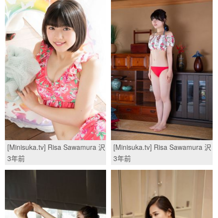
[Minisuka.tv] Risa Sawamura 沢
[Minisuka.tv] Risa Sawamura 沢
村りさ - Secret Gallery
村りさ - Secret Gallery
3年前
3年前
(STAGE2) 4.2/(49P)
(STAGE2) 7.2/(52P)