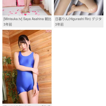
[Minisuka.tv] Saya Asahina 朝比
日暮りん(Higurashi Rin) デジタ
奈さや - Regular Gallery
ル寫真集 Bikini Girl/(66P)
3年前
3年前
3.4/(42P)