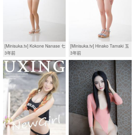
[Minisuka.tv] Kokone Nanase 七
[Minisuka.tv] Hinako Tamaki 玉
瀬ここね - Secret Gallery
城ひなこ - Regular Gallery
3年前
3年前
03/(60P)
2.3/(50P)