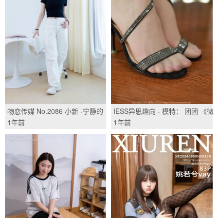
物恋传媒 No.2086 小新 -宁静的
IESS异思趣向 - 模特： 团团 《微
海/(160P)
观世界（下）》/(89P)
1年前
1年前