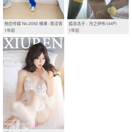
物恋传媒 No.2092 榛果 -青涩青
狐洛洛子 - 月之伊布/(44P)
春/(150P)
1年前
1年前