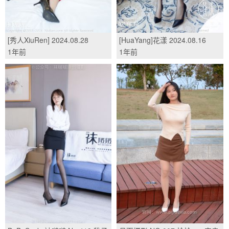
[秀人XiuRen] 2024.08.28
[HuaYang]花漾 2024.08.16
No.9078 董林越/(69P)
Vol.601 凯竹Quinn/(82P)
1年前
1年前