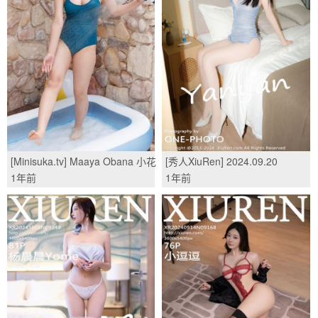
[Minisuka.tv] Maaya Obana 小花
[秀人XiuRen] 2024.09.20
真彩 - Secret Gallery Stage2 Set
No.9182 沐言yanyan/(57P)
1年前
1年前
4.04/(42P)