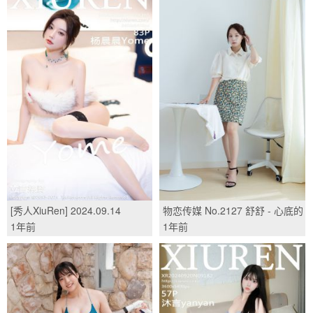
[秀人XiuRen] 2024.09.14
物恋传媒 No.2127 舒舒 - 心底的
No.9165 杨晨晨Yome/(83P)
眷恋/(150P)
1年前
1年前