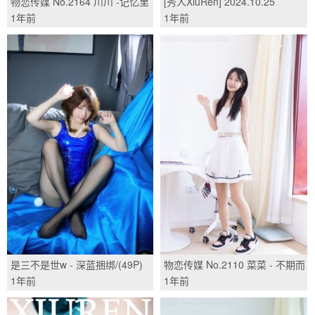
物恋传媒 No.2164 川川 -记忆里
[秀人XiuRen] 2024.10.25
的她/(151P)
No.9348 杨晨晨Yome/(82P)
1年前
1年前
是三不是世w - 深蓝捆绑/(49P)
物恋传媒 No.2110 菜菜 - 不期而
遇/(160P)
1年前
1年前