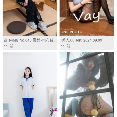
甜予摄影 No.045 雪梨 -帆布鞋、
[秀人XiuRen] 2024.09.09
白棉袜、裸足/(130P)
No.9129 姚若兮vay/(83P)
1年前
1年前