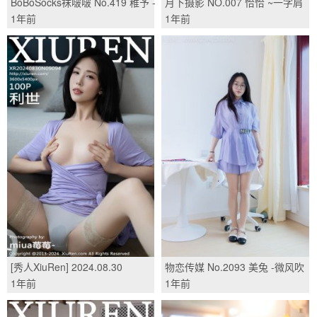
BoBoSocks袜啵啵 No.419 稚予 -
月下摄影 NO.007 恰恰 ~一字肩
高跟鞋、黑丝、短肉丝、ol
尴尴尬尬的第一次驾驭一字肩服
1年前
1年前
风/(142P)
饰/(100P)
[秀人XiuRen] 2024.08.30
物恋传媒 No.2093 美兔 -微风吹
No.9094 利世/(100P)
拂/(150P)
1年前
1年前