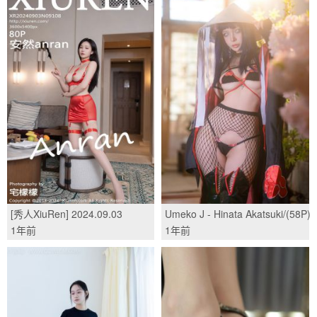
[秀人XiuRen] 2024.09.03
Umeko J - Hinata Akatsuki/(58P)
No.9108 安然anran/(80P)
1年前
1年前