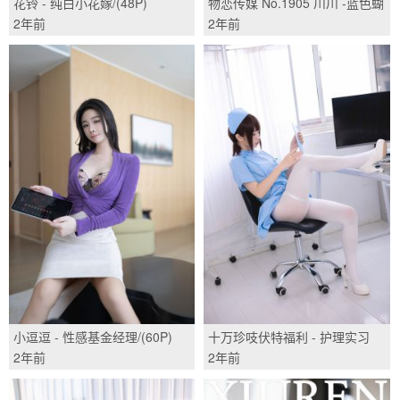
花铃 - 纯白小花嫁/(48P)
物恋传媒 No.1905 川川 -蓝色蝴
蝶/(170P)
2年前
2年前
小逗逗 - 性感基金经理/(60P)
十万珍吱伏特福利 - 护理实习
生/(125P)
2年前
2年前