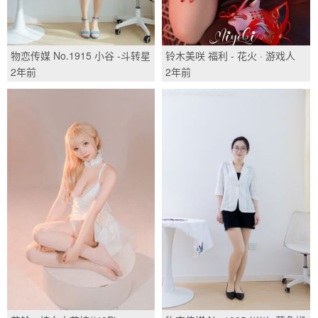
物恋传媒 No.1915 小谷 -斗转星
铃木美咲 福利 - 花火 · 游戏人
移/(174P)
间/(8P)
2年前
2年前