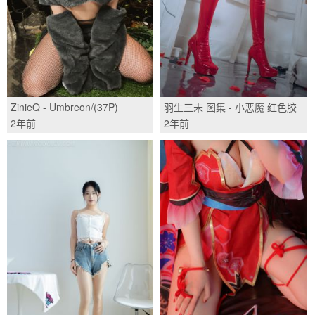
ZinieQ - Umbreon/(37P)
羽生三未 图集 - 小恶魔 红色胶
衣/(65P)
2年前
2年前