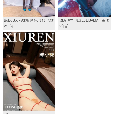
BoBoSocks袜啵啵 No.346 雪糕 -
动漫博主 洛璃LoLiSAMA - 蒂法
高跟鞋、油亮肉丝、油亮黑
护士/(65P)
2年前
2年前
丝/(147P)