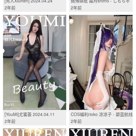
[秀人XiuRen] 2024.04.24
微博妹纸 霜月shimo - しもちゃ
No.8442 王心悦/(83P)
んと一泊二日温泉旅行/(118P)
2年前
2年前
[YouMi]尤蜜荟 2024.04.11
COS福利rioko 凉凉子 - 碧蓝航线
Vol.1049 菲儿beauty/(69P)
金鹿号/(30P)
2年前
2年前