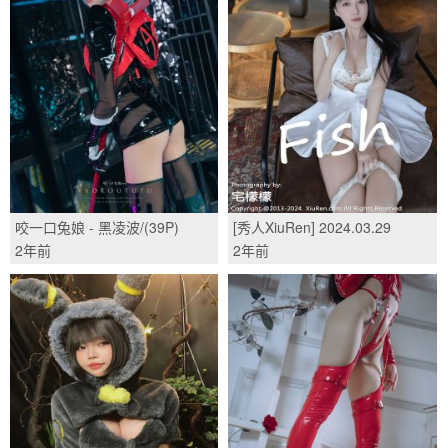
咬一口兔娘 - 黑凌波/(39P)
[秀人XiuRen] 2024.03.29
No.8315 鱼子酱Fish/(80P)
2年前
2年前