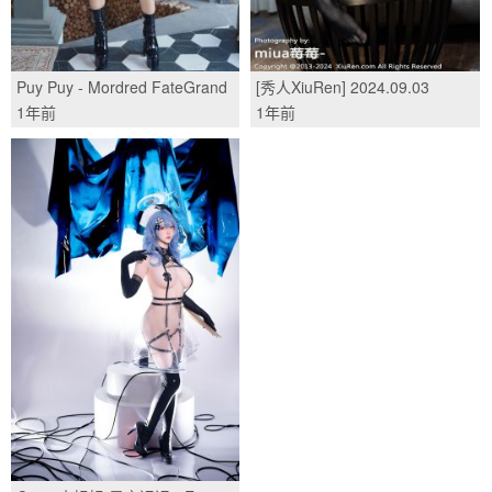
Puy Puy - Mordred FateGrand
[秀人XiuRen] 2024.09.03
Order/(121P)
No.9109 林星阑/(86P)
1年前
1年前