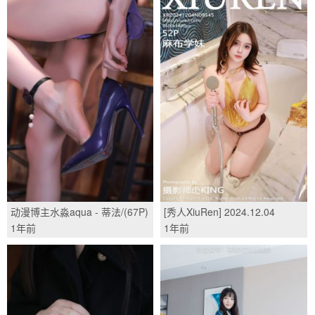
动漫博主水淼aqua - 蒂法/(67P)
[秀人XiuRen] 2024.12.04
No.9545 麻布学妹/(52P)
1年前
1年前