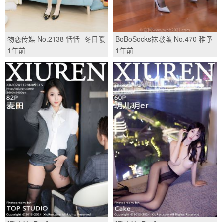
物恋传媒 No.2138 恬恬 -冬日暖
BoBoSocks袜啵啵 No.470 稚予 -
意/(150P)
高跟鞋、黑丝、裤里丝/(150P)
1年前
1年前