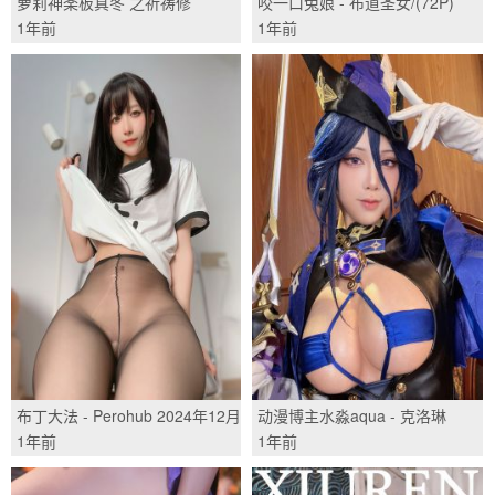
萝莉神楽板真冬 之祈祷修
咬一口兔娘 - 布道圣女/(72P)
女/(75P)
1年前
1年前
布丁大法 - Perohub 2024年12月
动漫博主水淼aqua - 克洛琳
应援团 圣诞礼物/(25P)
德/(26P)
1年前
1年前