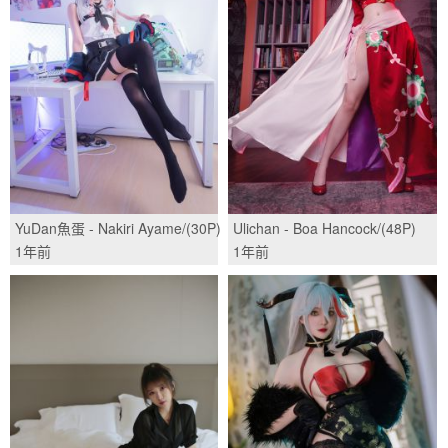
YuDan魚蛋 - Nakiri Ayame/(30P)
Ulichan - Boa Hancock/(48P)
1年前
1年前