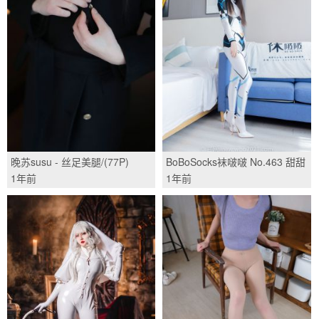
晚苏susu - 丝足美腿/(77P)
BoBoSocks袜啵啵 No.463 甜甜
圈 -高跟鞋、厚白丝、裸足、连体
1年前
1年前
衣裤里丝/(140P)