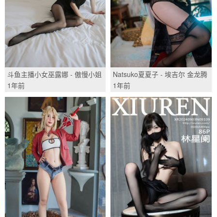
斗鱼主播小女巫露娜 - 傲慢小姐
Natsuko夏夏子 - 埃吉尔 金龙腾
姐/(63P)
祥云/(30P)
1年前
1年前