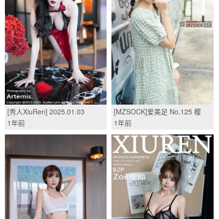
[秀人XiuRen] 2025.01.03
[MZSOCK]爱美足 No.125 樱
No.9704 心妍小公主/(71P)
子/(100P)
1年前
1年前