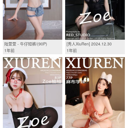
陆萱萱 - 牛仔短裤/(90P)
[秀人XiuRen] 2024.12.30
No.9679 Zoe柚柚/(82P)
1年前
1年前