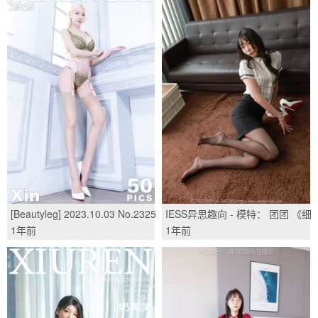
[Beautyleg] 2023.10.03 No.2325
IESS异思趣向 - 模特： 团团 《细
Xin/(50P)
腿黑丝》/(100P)
1年前
1年前