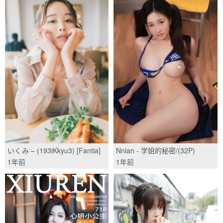
いくみ – (193iKkyu3) [Fantia]
Nnian - 学姐的秘密/(32P)
2021年10月 ふぇちふぇちメイ
1年前
1年前
ド/(17P)