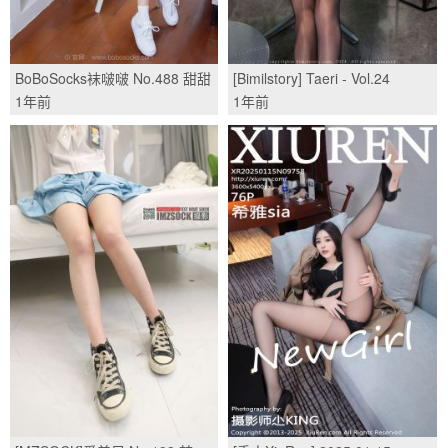
BoBoSocks袜啵啵 No.488 甜甜
[Bimilstory] Taeri - Vol.24
圈 板鞋、白棉袜、薄肉丝/(146P)
black/(76P)
1年前
1年前