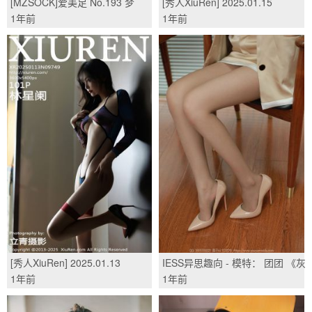
[MZSOCK]爱美足 No.193 梦
[秀人XiuRen] 2025.01.15
琪/(9P)
No.9758 希雅sia/(76P)
1年前
1年前
[秀人XiuRen] 2025.01.13
IESS异思趣向 - 模特： 团团 《灰
No.9749 林星阑/(101P)
丝长腿》/(93P)
1年前
1年前