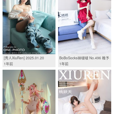
[秀人XiuRen] 2025.01.20
BoBoSocks袜啵啵 No.496 稚予
No.9786 奶芙乔乔/(78P)
长靴、短靴、薄肉丝/(160P)
1年前
1年前