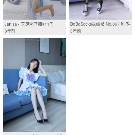
Janisa - 玉足涴蓝绸/(11P)
BoBoSocks袜啵啵 No.067 稚予-
匡威帆布鞋、黑丝/(125P)
3年前
3年前