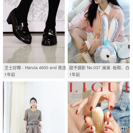
芝士好椰 - Haruta 4600 and 黑连
甜予摄影 No.037 澜澜 -板鞋、白
酷袜/(17P)
棉袜、裸足/(120P)
1年前
1年前