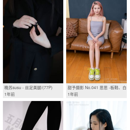
晚苏susu - 丝足美腿/(77P)
甜予摄影 No.041 思思 -板鞋、白
棉袜、裸足/(129P)
1年前
1年前