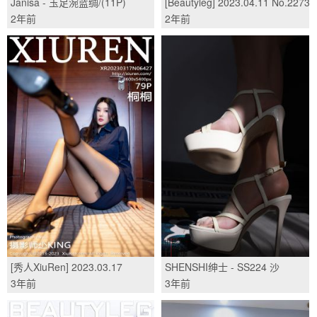
Janisa - 玉足涴蓝绸/(11P)
[Beautyleg] 2023.04.11 No.2273
Celia/(65P)
2年前
2年前
[秀人XiuRen] 2023.03.17
SHENSHI绅士 - SS224 沙
No.6427 桐桐/(80P)
拉/(56P)
3年前
3年前