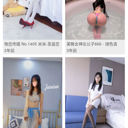
物恋传媒 No.1405 米米-圣诞恋
美臀女神左公子666 - 绿色清
歌/(152P)
新/(10P)
3年前
3年前