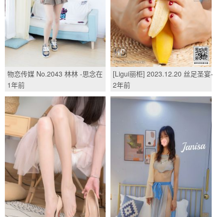
物恋传媒 No.2043 林林 -思念在
[Ligui丽柜] 2023.12.20 丝足圣宴-
发烫/(150P)
下 汐汐/(51P)
1年前
2年前