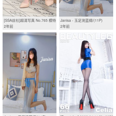
[SSA丝社]超清写真 No.765 模特
Janisa - 玉足涴蓝绸/(11P)
团团 的肤色油亮丝袜
2年前
2年前
（下）/(123P)